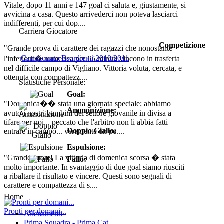
Vitale, dopo 11 anni e 147 goal ci saluta e, giustamente, si
avvicina a casa. Questo arrivederci non poteva lasciarci
indifferenti, per cui dop....
Carriera Giocatore
Competizione
"Grande prova di carattere dei ragazzi che nonostante
Campionato Esordienti 2010/2011
l'inferiorit� numerica per 65 minuti vincono in trasferta
nel difficile campo di Vigliano. Vittoria voluta, cercata, e
ottenuta con compattezz....
Statistiche Personale:
Goal:
"Domenica�� stata una giornata speciale; abbiamo
Ammonizione:
avuto i nostri bambini del settore giovanile in divisa a
tifare per noi... peccato che l'arbitro non li abbia fatti
Doppio Giallo:
entrare in campo... veramente un pe....
Espulsione:
"Grande cuore! La vittoria di domenica scorsa � stata
Fallo:
molto importante. In svantaggio di due goal siamo riusciti
a ribaltare il risultato e vincere. Questi sono segnali di
carattere e compattezza di s....
Home
Pronti per domani...
Allenamenti
Prima Squadra - Prima Cat.