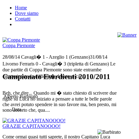
Home
Dove siamo
Contatti
Coppa Piemonte
28/08/14 Cavagli� 1 - Azeglio 1 (Genzano)31/08/14
Livorno Ferraris 0 - Cavagli� 3 (tripletta di Genzano) Le
due partite di Coppa Piemonte sono state entrambe
Campionato Esordienti 2010/2011
caretterizzate da difficolt� dovute ai ca....
Beh, che dire... Quando mi � stato chiesto di scrivere due
Alberto Barbirato
righe su Luca ho iniziato a pensare a tutte le belle parole
che avrei potuto spendere in suo favore ma, ben presto, mi
Data
sono accorto che, qua....
GRAZIE CAPITANOOOO!
Come ormai quasi tutti saprete, il nostro Capitano Luca