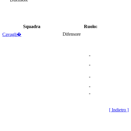
Squadra
Ruolo:
Difensore
Cavagli�
-
-
-
-
-
[ Indietro ]