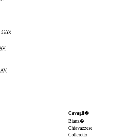
-
CAV
AV
V
CAV
Cavagli�
Bianz�
Chiavazzese
Colleretto