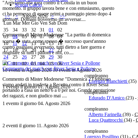
"Arriviamo alla gara contro il Cossila in un buon
Scuola Calcio
momento. Il gruppo lavora bene e con entusiasmo, questo
ci ha permesso di essere primi a punteggio pieno dopo 4
<<
<
Agosto 2026
>
>>
giornate. Domani troveremo un avversar....
Lun
Mar
Mer
Gio
Ven
Sab
Dom
35
34
33
32
31
01
02
Commento di Mister Modenese "La partita di domenica
03
04
05
06
07
08
09
scorsa � stata, come spesso � successo quest'annno
10
11
12
13
14
15
16
contro qualsiasi avversario, tutti dietro a fare guerra e
17
18
19
20
21
22
23
ringhiare su tutti i palloni e noi, co....
24
25
26
27
28
29
30
31
01
02
03
04
05
06
Commento dei match con River Sesia e Pollone
10 eventi in Agosto 2026
10 eventi in Agosto 2026
compleanno
Commento di Mister Modenese "Domenica 23 febbraio
Lorenzo Blanchietti
(35)
siamo andati in trasferta a Recetto contro il River Sesia
1 evento il giorno 01. Agosto 2026
portando a casa un netto 6 a 0 per noi. Grande prestazione
compleanno
dei ragazzi, e non giudico mai ....
Edurado D'Amico
(23)
-
1 evento il giorno 04. Agosto 2026
compleanno
Alberto Farinella
(39)
-
C
Luca Quattrocchi
(34)
-
2 eventi il giorno 11. Agosto 2026
compleanno
Lorenzo Posillipo
(31)
-
C