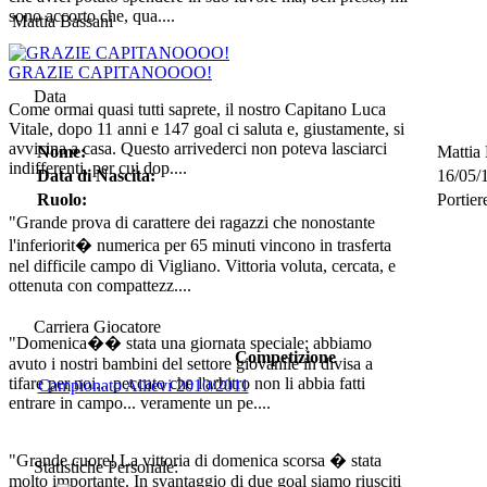
sono accorto che, qua....
Mattia Bassani
GRAZIE CAPITANOOOO!
Data
Come ormai quasi tutti saprete, il nostro Capitano Luca
Vitale, dopo 11 anni e 147 goal ci saluta e, giustamente, si
avvicina a casa. Questo arrivederci non poteva lasciarci
Nome:
Mattia
indifferenti, per cui dop....
Data di Nascita:
16/05/
Ruolo:
Portier
"Grande prova di carattere dei ragazzi che nonostante
l'inferiorit� numerica per 65 minuti vincono in trasferta
nel difficile campo di Vigliano. Vittoria voluta, cercata, e
ottenuta con compattezz....
Carriera Giocatore
"Domenica�� stata una giornata speciale; abbiamo
Competizione
avuto i nostri bambini del settore giovanile in divisa a
tifare per noi... peccato che l'arbitro non li abbia fatti
Campionato Allievi 2010/2011
entrare in campo... veramente un pe....
"Grande cuore! La vittoria di domenica scorsa � stata
Statistiche Personale:
molto importante. In svantaggio di due goal siamo riusciti