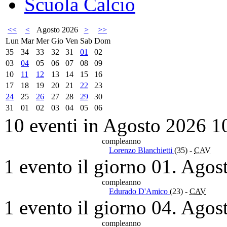
Scuola Calcio
<<
<
Agosto 2026
>
>>
Lun
Mar
Mer
Gio
Ven
Sab
Dom
35
34
33
32
31
01
02
03
04
05
06
07
08
09
10
11
12
13
14
15
16
17
18
19
20
21
22
23
24
25
26
27
28
29
30
31
01
02
03
04
05
06
10 eventi in Agosto 2026
1
compleanno
Lorenzo Blanchietti
(35)
-
CAV
1 evento il giorno 01. Agos
compleanno
Edurado D'Amico
(23)
-
CAV
1 evento il giorno 04. Agos
compleanno