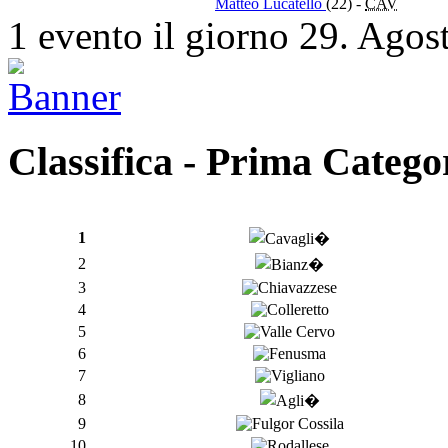
Matteo Lucatello
(22)
-
CAV
1 evento il giorno 29. Agos
Classifica - Prima Catego
1
2
3
4
5
6
7
8
9
10