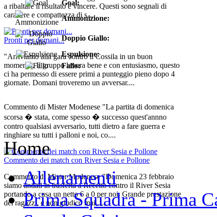
Goal:
a ribaltare il risultato e vincere. Questi sono segnali di
carattere e compattezza di s....
Ammonizione:
Doppio Giallo:
Pronti per domani...
Espulsione:
"Arriviamo alla gara contro il Cossila in un buon
momento. Il gruppo lavora bene e con entusiasmo, questo
Fallo:
ci ha permesso di essere primi a punteggio pieno dopo 4
giornate. Domani troveremo un avversar....
Commento di Mister Modenese "La partita di domenica
scorsa � stata, come spesso � successo quest'annno
contro qualsiasi avversario, tutti dietro a fare guerra e
ringhiare su tutti i palloni e noi, co....
Home
Commento dei match con River Sesia e Pollone
Allenamenti
Commento di Mister Modenese "Domenica 23 febbraio
siamo andati in trasferta a Recetto contro il River Sesia
Prima Squadra - Prima Ca
portando a casa un netto 6 a 0 per noi. Grande prestazione
dei ragazzi, e non giudico mai ....