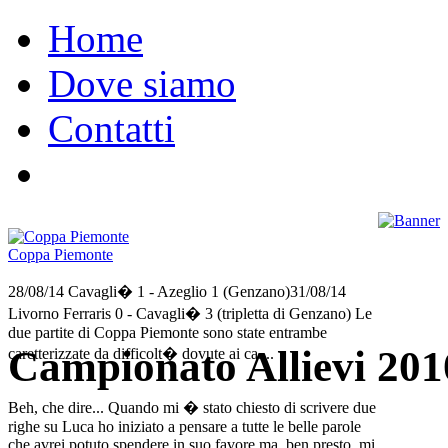
Home
Dove siamo
Contatti
Coppa Piemonte
28/08/14 Cavagli� 1 - Azeglio 1 (Genzano)31/08/14
Livorno Ferraris 0 - Cavagli� 3 (tripletta di Genzano) Le
due partite di Coppa Piemonte sono state entrambe
Campionato Allievi 201
caretterizzate da difficolt� dovute ai ca....
Beh, che dire... Quando mi � stato chiesto di scrivere due
righe su Luca ho iniziato a pensare a tutte le belle parole
che avrei potuto spendere in suo favore ma, ben presto, mi