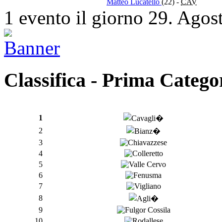
Matteo Lucatello
(22)
-
CAV
1 evento il giorno 29. Agos
Classifica - Prima Catego
1
2
3
4
5
6
7
8
9
10