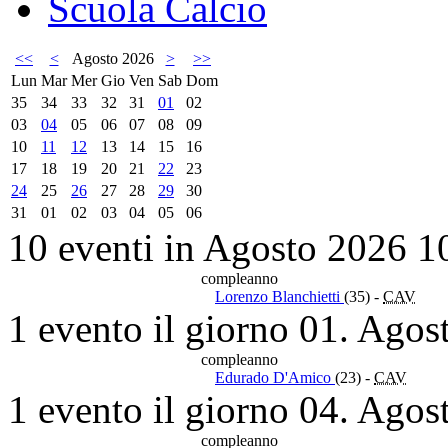
Scuola Calcio
<<
<
Agosto 2026
>
>>
Lun
Mar
Mer
Gio
Ven
Sab
Dom
35
34
33
32
31
01
02
03
04
05
06
07
08
09
10
11
12
13
14
15
16
17
18
19
20
21
22
23
24
25
26
27
28
29
30
31
01
02
03
04
05
06
10 eventi in Agosto 2026
1
compleanno
Lorenzo Blanchietti
(35)
-
CAV
1 evento il giorno 01. Agos
compleanno
Edurado D'Amico
(23)
-
CAV
1 evento il giorno 04. Agos
compleanno