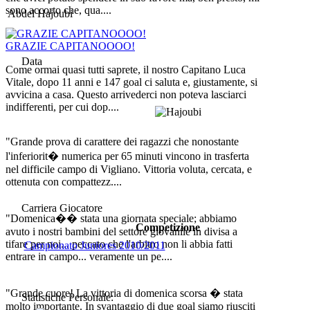
sono accorto che, qua....
Abdel Hajoubi
GRAZIE CAPITANOOOO!
Data
Come ormai quasi tutti saprete, il nostro Capitano Luca
Vitale, dopo 11 anni e 147 goal ci saluta e, giustamente, si
avvicina a casa. Questo arrivederci non poteva lasciarci
indifferenti, per cui dop....
"Grande prova di carattere dei ragazzi che nonostante
l'inferiorit� numerica per 65 minuti vincono in trasferta
nel difficile campo di Vigliano. Vittoria voluta, cercata, e
ottenuta con compattezz....
Carriera Giocatore
"Domenica�� stata una giornata speciale; abbiamo
Competizione
avuto i nostri bambini del settore giovanile in divisa a
tifare per noi... peccato che l'arbitro non li abbia fatti
Campionato Juniores 2010/2011
entrare in campo... veramente un pe....
"Grande cuore! La vittoria di domenica scorsa � stata
Statistiche Personale:
molto importante. In svantaggio di due goal siamo riusciti