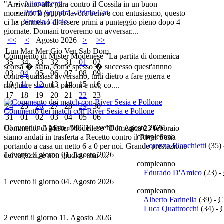
Allenamenti
"Arriviamo alla gara contro il Cossila in un buon
Prima Squadra - Prima Cat.
momento. Il gruppo lavora bene e con entusiasmo, questo
Scuola Calcio
ci ha permesso di essere primi a punteggio pieno dopo 4
giornate. Domani troveremo un avversar....
<<
<
Agosto 2026
>
>>
Lun
Mar
Mer
Gio
Ven
Sab
Dom
Commento di Mister Modenese "La partita di domenica
35
34
33
32
31
01
02
scorsa � stata, come spesso � successo quest'annno
03
04
05
06
07
08
09
contro qualsiasi avversario, tutti dietro a fare guerra e
10
11
12
13
14
15
16
ringhiare su tutti i palloni e noi, co....
17
18
19
20
21
22
23
24
25
26
27
28
29
30
Commento dei match con River Sesia e Pollone
31
01
02
03
04
05
06
10 eventi in Agosto 2026
10 eventi in Agosto 2026
Commento di Mister Modenese "Domenica 23 febbraio
compleanno
siamo andati in trasferta a Recetto contro il River Sesia
Lorenzo Blanchietti
(35)
portando a casa un netto 6 a 0 per noi. Grande prestazione
1 evento il giorno 01. Agosto 2026
dei ragazzi, e non giudico mai ....
compleanno
Edurado D'Amico
(23)
-
1 evento il giorno 04. Agosto 2026
compleanno
Alberto Farinella
(39)
-
C
Luca Quattrocchi
(34)
-
2 eventi il giorno 11. Agosto 2026