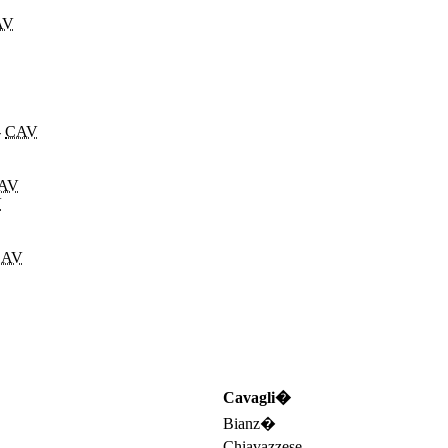
AV
-
CAV
AV
V
CAV
Cavagli�
Bianz�
Chiavazzese