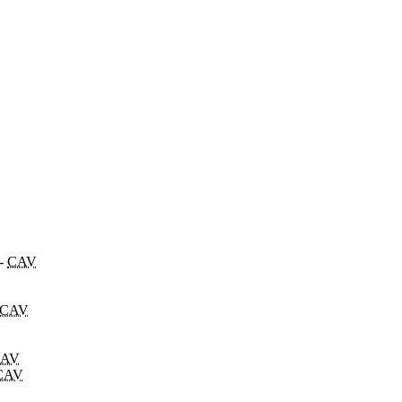
-
CAV
CAV
AV
CAV