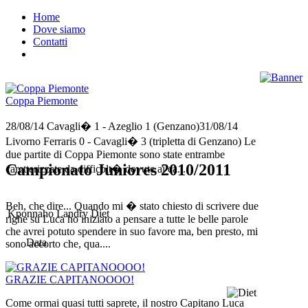
Home
Dove siamo
Contatti
Coppa Piemonte
28/08/14 Cavagli� 1 - Azeglio 1 (Genzano)31/08/14
Livorno Ferraris 0 - Cavagli� 3 (tripletta di Genzano) Le
due partite di Coppa Piemonte sono state entrambe
Campionato Juniores 2010/2011
caretterizzate da difficolt� dovute ai ca....
Beh, che dire... Quando mi � stato chiesto di scrivere due
Kponnaho Landry Diet
righe su Luca ho iniziato a pensare a tutte le belle parole
che avrei potuto spendere in suo favore ma, ben presto, mi
Data
sono accorto che, qua....
GRAZIE CAPITANOOOO!
Come ormai quasi tutti saprete, il nostro Capitano Luca