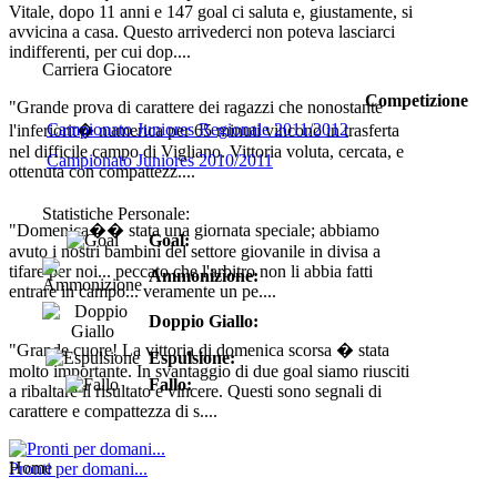
Vitale, dopo 11 anni e 147 goal ci saluta e, giustamente, si
avvicina a casa. Questo arrivederci non poteva lasciarci
indifferenti, per cui dop....
Carriera Giocatore
Competizione
"Grande prova di carattere dei ragazzi che nonostante
Campionato Juniores Regionale 2011/2012
l'inferiorit� numerica per 65 minuti vincono in trasferta
nel difficile campo di Vigliano. Vittoria voluta, cercata, e
Campionato Juniores 2010/2011
ottenuta con compattezz....
Statistiche Personale:
"Domenica�� stata una giornata speciale; abbiamo
Goal:
avuto i nostri bambini del settore giovanile in divisa a
tifare per noi... peccato che l'arbitro non li abbia fatti
Ammonizione:
entrare in campo... veramente un pe....
Doppio Giallo:
"Grande cuore! La vittoria di domenica scorsa � stata
Espulsione:
molto importante. In svantaggio di due goal siamo riusciti
Fallo:
a ribaltare il risultato e vincere. Questi sono segnali di
carattere e compattezza di s....
Home
Pronti per domani...