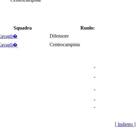
Squadra
Ruolo:
Difensore
Cavagli�
Centrocampista
Cavagli�
-
-
-
-
-
[ Indietro ]