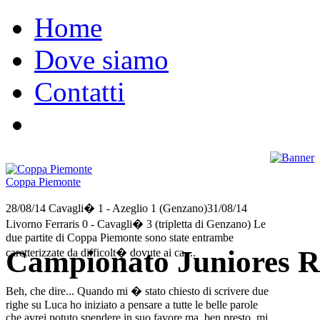
Home
Dove siamo
Contatti
Coppa Piemonte
28/08/14 Cavagli� 1 - Azeglio 1 (Genzano)31/08/14
Livorno Ferraris 0 - Cavagli� 3 (tripletta di Genzano) Le
due partite di Coppa Piemonte sono state entrambe
Campionato Juniores R
caretterizzate da difficolt� dovute ai ca....
Beh, che dire... Quando mi � stato chiesto di scrivere due
righe su Luca ho iniziato a pensare a tutte le belle parole
che avrei potuto spendere in suo favore ma, ben presto, mi