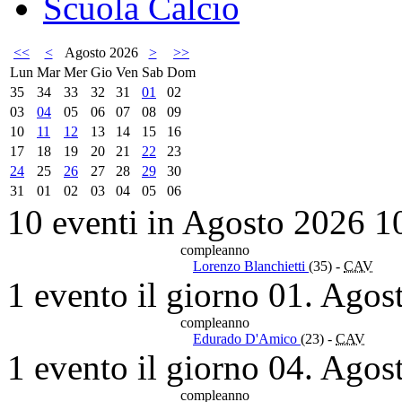
Scuola Calcio
<<
<
Agosto 2026
>
>>
Lun
Mar
Mer
Gio
Ven
Sab
Dom
35
34
33
32
31
01
02
03
04
05
06
07
08
09
10
11
12
13
14
15
16
17
18
19
20
21
22
23
24
25
26
27
28
29
30
31
01
02
03
04
05
06
10 eventi in Agosto 2026
1
compleanno
Lorenzo Blanchietti
(35)
-
CAV
1 evento il giorno 01. Agos
compleanno
Edurado D'Amico
(23)
-
CAV
1 evento il giorno 04. Agos
compleanno