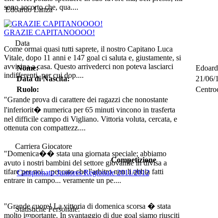
sono accorto che, qua....
Edoardo Lanza
GRAZIE CAPITANOOOO!
Data
Come ormai quasi tutti saprete, il nostro Capitano Luca
Vitale, dopo 11 anni e 147 goal ci saluta e, giustamente, si
avvicina a casa. Questo arrivederci non poteva lasciarci
Nome:
Edoar
indifferenti, per cui dop....
Data di Nascita:
21/06/
Ruolo:
Centro
"Grande prova di carattere dei ragazzi che nonostante
l'inferiorit� numerica per 65 minuti vincono in trasferta
nel difficile campo di Vigliano. Vittoria voluta, cercata, e
ottenuta con compattezz....
Carriera Giocatore
"Domenica�� stata una giornata speciale; abbiamo
Competizione
avuto i nostri bambini del settore giovanile in divisa a
tifare per noi... peccato che l'arbitro non li abbia fatti
Campionato Juniores Regionale 2011/2012
entrare in campo... veramente un pe....
"Grande cuore! La vittoria di domenica scorsa � stata
Statistiche Personale:
molto importante. In svantaggio di due goal siamo riusciti