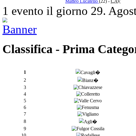
Matteo Lucatello
(22)
-
CAV
1 evento il giorno 29. Agos
Classifica - Prima Catego
1
2
3
4
5
6
7
8
9
10