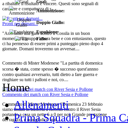
Goal:
a ribaltare il risultato e vincere. Questi sono segnali di
carattere e compattezza di s....
Ammonizione:
Doppio Giallo:
Pronti per domani...
Espulsione:
"Arriviamo alla gara contro il Cossila in un buon
momento. Il gruppo lavora bene e con entusiasmo, questo
Fallo:
ci ha permesso di essere primi a punteggio pieno dopo 4
giornate. Domani troveremo un avversar....
Commento di Mister Modenese "La partita di domenica
scorsa � stata, come spesso � successo quest'annno
contro qualsiasi avversario, tutti dietro a fare guerra e
ringhiare su tutti i palloni e noi, co....
Home
Commento dei match con River Sesia e Pollone
Allenamenti
Commento di Mister Modenese "Domenica 23 febbraio
siamo andati in trasferta a Recetto contro il River Sesia
Prima Squadra - Prima Ca
portando a casa un netto 6 a 0 per noi. Grande prestazione
dei ragazzi, e non giudico mai ....