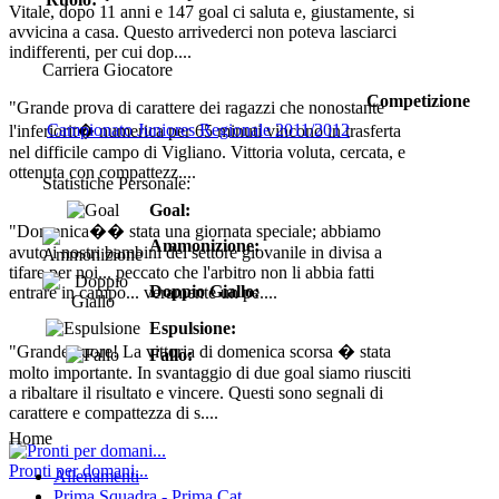
Vitale, dopo 11 anni e 147 goal ci saluta e, giustamente, si
avvicina a casa. Questo arrivederci non poteva lasciarci
indifferenti, per cui dop....
Carriera Giocatore
Competizione
"Grande prova di carattere dei ragazzi che nonostante
Campionato Juniores Regionale 2011/2012
l'inferiorit� numerica per 65 minuti vincono in trasferta
nel difficile campo di Vigliano. Vittoria voluta, cercata, e
ottenuta con compattezz....
Statistiche Personale:
Goal:
"Domenica�� stata una giornata speciale; abbiamo
Ammonizione:
avuto i nostri bambini del settore giovanile in divisa a
tifare per noi... peccato che l'arbitro non li abbia fatti
Doppio Giallo:
entrare in campo... veramente un pe....
Espulsione:
"Grande cuore! La vittoria di domenica scorsa � stata
Fallo:
molto importante. In svantaggio di due goal siamo riusciti
a ribaltare il risultato e vincere. Questi sono segnali di
carattere e compattezza di s....
Home
Pronti per domani...
Allenamenti
Prima Squadra - Prima Cat.