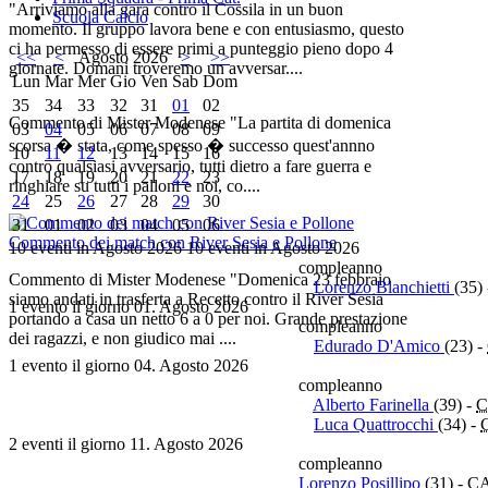
"Arriviamo alla gara contro il Cossila in un buon
Scuola Calcio
momento. Il gruppo lavora bene e con entusiasmo, questo
ci ha permesso di essere primi a punteggio pieno dopo 4
<<
<
Agosto 2026
>
>>
giornate. Domani troveremo un avversar....
Lun
Mar
Mer
Gio
Ven
Sab
Dom
35
34
33
32
31
01
02
Commento di Mister Modenese "La partita di domenica
03
04
05
06
07
08
09
scorsa � stata, come spesso � successo quest'annno
10
11
12
13
14
15
16
contro qualsiasi avversario, tutti dietro a fare guerra e
17
18
19
20
21
22
23
ringhiare su tutti i palloni e noi, co....
24
25
26
27
28
29
30
31
01
02
03
04
05
06
Commento dei match con River Sesia e Pollone
10 eventi in Agosto 2026
10 eventi in Agosto 2026
compleanno
Commento di Mister Modenese "Domenica 23 febbraio
Lorenzo Blanchietti
(35)
siamo andati in trasferta a Recetto contro il River Sesia
1 evento il giorno 01. Agosto 2026
portando a casa un netto 6 a 0 per noi. Grande prestazione
compleanno
dei ragazzi, e non giudico mai ....
Edurado D'Amico
(23)
-
1 evento il giorno 04. Agosto 2026
compleanno
Alberto Farinella
(39)
-
C
Luca Quattrocchi
(34)
-
2 eventi il giorno 11. Agosto 2026
compleanno
Lorenzo Posillipo
(31)
-
C