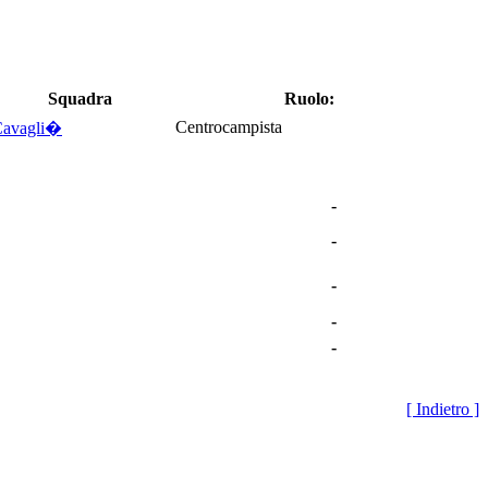
Squadra
Ruolo:
Centrocampista
Cavagli�
-
-
-
-
-
[ Indietro ]