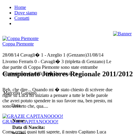
Home
Dove siamo
Contatti
Coppa Piemonte
28/08/14 Cavagli� 1 - Azeglio 1 (Genzano)31/08/14
Livorno Ferraris 0 - Cavagli� 3 (tripletta di Genzano) Le
due partite di Coppa Piemonte sono state entrambe
Campionato Juniores Regionale 2011/2012
caretterizzate da difficolt� dovute ai ca....
Beh, che dire... Quando mi � stato chiesto di scrivere due
Marcello Gassino
righe su Luca ho iniziato a pensare a tutte le belle parole
che avrei potuto spendere in suo favore ma, ben presto, mi
Data
sono accorto che, qua....
Nome:
GRAZIE CAPITANOOOO!
Data di Nascita:
Come ormai quasi tutti saprete, il nostro Capitano Luca
Ruolo: