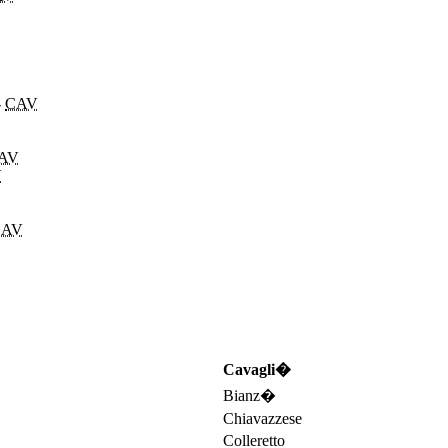
-
CAV
AV
V
CAV
Cavagli�
Bianz�
Chiavazzese
Colleretto