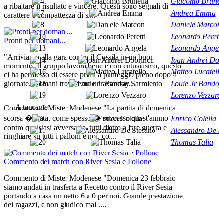
Giacomo Brune
a ribaltare il risultato e vincere. Questi sono segnali di
Andrea Emma
carattere e compattezza di s....
Daniele Marco
Leonardo Perett
Pronti per domani...
Leonardo Ange
"Arriviamo alla gara contro il Cossila in un buon
Ioan Andrei Do
momento. Il gruppo lavora bene e con entusiasmo, questo
Matteo Lucatel
ci ha permesso di essere primi a punteggio pieno dopo 4
Louie Jr Bando
giornate. Domani troveremo un avversar....
Lorenzo Vezzar
Attaccante
Commento di Mister Modenese "La partita di domenica
scorsa � stata, come spesso � successo quest'annno
Enrico Colella
contro qualsiasi avversario, tutti dietro a fare guerra e
Alessandro De 
ringhiare su tutti i palloni e noi, co....
Thomas Talia
Commento dei match con River Sesia e Pollone
Commento di Mister Modenese "Domenica 23 febbraio
siamo andati in trasferta a Recetto contro il River Sesia
portando a casa un netto 6 a 0 per noi. Grande prestazione
dei ragazzi, e non giudico mai ....