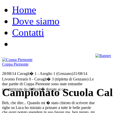
Home
Dove siamo
Contatti
Coppa Piemonte
28/08/14 Cavagli� 1 - Azeglio 1 (Genzano)31/08/14
Livorno Ferraris 0 - Cavagli� 3 (tripletta di Genzano) Le
due partite di Coppa Piemonte sono state entrambe
Campionato Scuola Cal
caretterizzate da difficolt� dovute ai ca....
Beh, che dire... Quando mi � stato chiesto di scrivere due
righe su Luca ho iniziato a pensare a tutte le belle parole
che avrei potuto spendere in suo favore ma, ben presto, mi