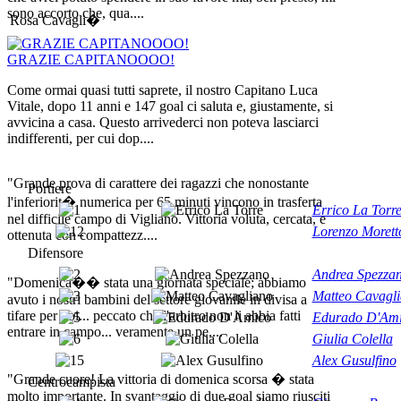
sono accorto che, qua....
Rosa Cavagli�
GRAZIE CAPITANOOOO!
Come ormai quasi tutti saprete, il nostro Capitano Luca
Vitale, dopo 11 anni e 147 goal ci saluta e, giustamente, si
avvicina a casa. Questo arrivederci non poteva lasciarci
indifferenti, per cui dop....
"Grande prova di carattere dei ragazzi che nonostante
Portiere
l'inferiorit� numerica per 65 minuti vincono in trasferta
Errico La Torr
nel difficile campo di Vigliano. Vittoria voluta, cercata, e
Lorenzo Morett
ottenuta con compattezz....
Difensore
Andrea Spezza
"Domenica�� stata una giornata speciale; abbiamo
Matteo Cavagl
avuto i nostri bambini del settore giovanile in divisa a
tifare per noi... peccato che l'arbitro non li abbia fatti
Edurado D'Am
entrare in campo... veramente un pe....
Giulia Colella
Alex Gusulfino
"Grande cuore! La vittoria di domenica scorsa � stata
Centrocampista
molto importante. In svantaggio di due goal siamo riusciti