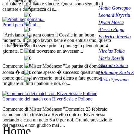
Centrocampista
a ribaltare il risultato e vincere. Questi sono segnali di
Mattia Gorzegno
carattere e compattezza di s....
Leonard Kryeziu
Dylan Mosca
Pronti per domani...
Alessio Pagin
"Arriviamo alla gara contro il Cossila in un buon
Federico Revello
momento. Il gruppo lavora bene e con entusiasmo, questo
Attaccante
ci ha permesso di essere primi a punteggio pieno dopo 4
Nicolas Tallia
giornate. Domani troveremo un avversar....
Mario Roselli
Corrado Salino
Commento di Mister Modenese "La partita di domenica
scorsa � stata, come spesso � successo quest'annno
D.Bandoy Karlo S
contro qualsiasi avversario, tutti dietro a fare guerra e
Mirko Spezzano
ringhiare su tutti i palloni e noi, co....
Commento dei match con River Sesia e Pollone
Commento di Mister Modenese "Domenica 23 febbraio
siamo andati in trasferta a Recetto contro il River Sesia
portando a casa un netto 6 a 0 per noi. Grande prestazione
dei ragazzi, e non giudico mai ....
Home