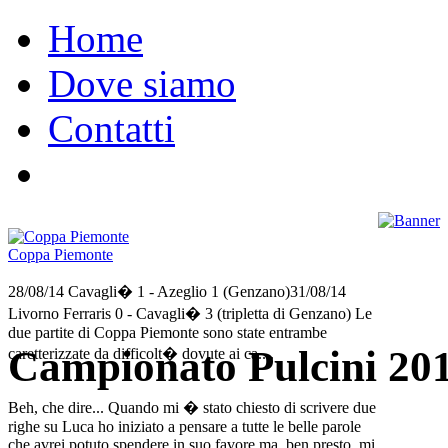
Home
Dove siamo
Contatti
Coppa Piemonte
28/08/14 Cavagli� 1 - Azeglio 1 (Genzano)31/08/14
Livorno Ferraris 0 - Cavagli� 3 (tripletta di Genzano) Le
due partite di Coppa Piemonte sono state entrambe
Campionato Pulcini 20
caretterizzate da difficolt� dovute ai ca....
Beh, che dire... Quando mi � stato chiesto di scrivere due
righe su Luca ho iniziato a pensare a tutte le belle parole
che avrei potuto spendere in suo favore ma, ben presto, mi