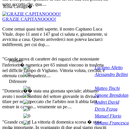
sono accorto che, qua....
Rosa Cavagli�
GRAZIE CAPITANOOOO!
Come ormai quasi tutti saprete, il nostro Capitano Luca
Vitale, dopo 11 anni e 147 goal ci saluta e, giustamente, si
avvicina a casa. Questo arrivederci non poteva lasciarci
indifferenti, per cui dop....
"Grande prova di carattere dei ragazzi che nonostante
Portiere
l'inferiorit� numerica per 65 minuti vincono in trasferta
Luciano Alletto
nel difficile campo di Vigliano. Vittoria voluta, cercata, e
Alessandro Bellini
ottenuta con compattezz....
Difensore
Matteo Tinchi
"Domenica�� stata una giornata speciale; abbiamo
Simone Brendolan
avuto i nostri bambini del settore giovanile in divisa a
tifare per noi... peccato che l'arbitro non li abbia fatti
Andrei David
entrare in campo... veramente un pe....
Devis Fezga
Manuel Florio
"Grande cuore! La vittoria di domenica scorsa � stata
Stefano Francesca
molto importante. In svantaggio di due goal siamo riusciti