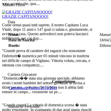
sono accorto che, qua....
Manuel Florio
GRAZIE CAPITANOOOO!
Data
Come ormai quasi tutti saprete, il nostro Capitano Luca
Vitale, dopo 11 anni e 147 goal ci saluta e, giustamente, si
avvicina a casa. Questo arrivederci non poteva lasciarci
Nome:
Manue
indifferenti, per cui dop....
Data di Nascita:
18/04/
Ruolo:
Difens
"Grande prova di carattere dei ragazzi che nonostante
l'inferiorit� numerica per 65 minuti vincono in trasferta
nel difficile campo di Vigliano. Vittoria voluta, cercata, e
ottenuta con compattezz....
Carriera Giocatore
"Domenica�� stata una giornata speciale; abbiamo
Competizione
avuto i nostri bambini del settore giovanile in divisa a
tifare per noi... peccato che l'arbitro non li abbia fatti
Campionato Pulcini 2010/2011
entrare in campo... veramente un pe....
"Grande cuore! La vittoria di domenica scorsa � stata
Statistiche Personale:
molto importante. In svantaggio di due goal siamo riusciti