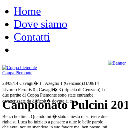
Home
Dove siamo
Contatti
Coppa Piemonte
28/08/14 Cavagli� 1 - Azeglio 1 (Genzano)31/08/14
Livorno Ferraris 0 - Cavagli� 3 (tripletta di Genzano) Le
due partite di Coppa Piemonte sono state entrambe
Campionato Pulcini 20
caretterizzate da difficolt� dovute ai ca....
Beh, che dire... Quando mi � stato chiesto di scrivere due
righe su Luca ho iniziato a pensare a tutte le belle parole
che avrei potuto spendere in suo favore ma, ben presto, mi