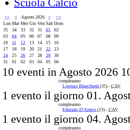
Scuola Calcio
<<
<
Agosto 2026
>
>>
Lun
Mar
Mer
Gio
Ven
Sab
Dom
35
34
33
32
31
01
02
03
04
05
06
07
08
09
10
11
12
13
14
15
16
17
18
19
20
21
22
23
24
25
26
27
28
29
30
31
01
02
03
04
05
06
10 eventi in Agosto 2026
1
compleanno
Lorenzo Blanchietti
(35)
-
CAV
1 evento il giorno 01. Agos
compleanno
Edurado D'Amico
(23)
-
CAV
1 evento il giorno 04. Agos
compleanno