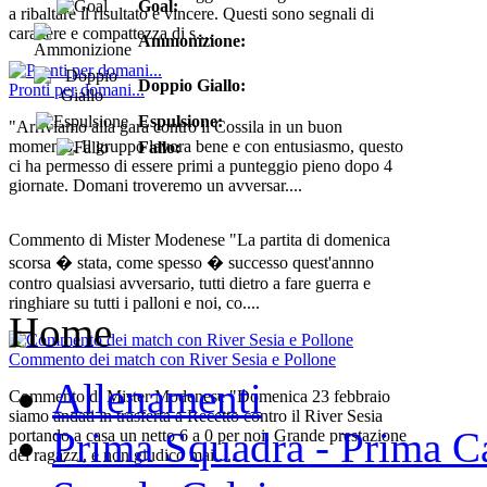
Goal:
a ribaltare il risultato e vincere. Questi sono segnali di
carattere e compattezza di s....
Ammonizione:
Doppio Giallo:
Pronti per domani...
Espulsione:
"Arriviamo alla gara contro il Cossila in un buon
momento. Il gruppo lavora bene e con entusiasmo, questo
Fallo:
ci ha permesso di essere primi a punteggio pieno dopo 4
giornate. Domani troveremo un avversar....
Commento di Mister Modenese "La partita di domenica
scorsa � stata, come spesso � successo quest'annno
contro qualsiasi avversario, tutti dietro a fare guerra e
ringhiare su tutti i palloni e noi, co....
Home
Commento dei match con River Sesia e Pollone
Allenamenti
Commento di Mister Modenese "Domenica 23 febbraio
siamo andati in trasferta a Recetto contro il River Sesia
Prima Squadra - Prima Ca
portando a casa un netto 6 a 0 per noi. Grande prestazione
dei ragazzi, e non giudico mai ....