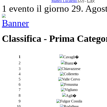
Matteo Lucatello
(22)
-
CAV
1 evento il giorno 29. Agos
Classifica - Prima Catego
1
2
3
4
5
6
7
8
9
10