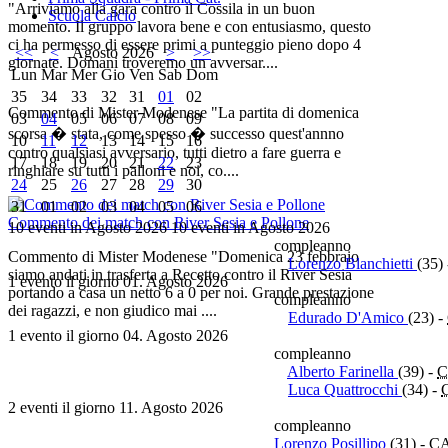
"Arriviamo alla gara contro il Cossila in un buon
Scuola Calcio
momento. Il gruppo lavora bene e con entusiasmo, questo
ci ha permesso di essere primi a punteggio pieno dopo 4
<<
<
Agosto 2026
>
>>
giornate. Domani troveremo un avversar....
Lun
Mar
Mer
Gio
Ven
Sab
Dom
35
34
33
32
31
01
02
Commento di Mister Modenese "La partita di domenica
03
04
05
06
07
08
09
scorsa � stata, come spesso � successo quest'annno
10
11
12
13
14
15
16
contro qualsiasi avversario, tutti dietro a fare guerra e
17
18
19
20
21
22
23
ringhiare su tutti i palloni e noi, co....
24
25
26
27
28
29
30
31
01
02
03
04
05
06
Commento dei match con River Sesia e Pollone
10 eventi in Agosto 2026
10 eventi in Agosto 2026
compleanno
Commento di Mister Modenese "Domenica 23 febbraio
Lorenzo Blanchietti
(35)
siamo andati in trasferta a Recetto contro il River Sesia
1 evento il giorno 01. Agosto 2026
portando a casa un netto 6 a 0 per noi. Grande prestazione
compleanno
dei ragazzi, e non giudico mai ....
Edurado D'Amico
(23)
-
1 evento il giorno 04. Agosto 2026
compleanno
Alberto Farinella
(39)
-
C
Luca Quattrocchi
(34)
-
2 eventi il giorno 11. Agosto 2026
compleanno
Lorenzo Posillipo
(31)
-
C