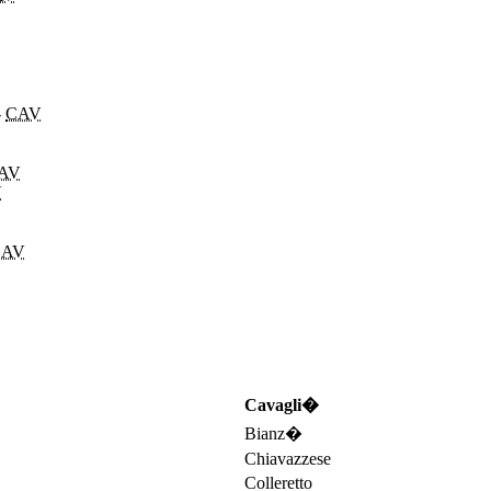
-
CAV
AV
V
CAV
Cavagli�
Bianz�
Chiavazzese
Colleretto