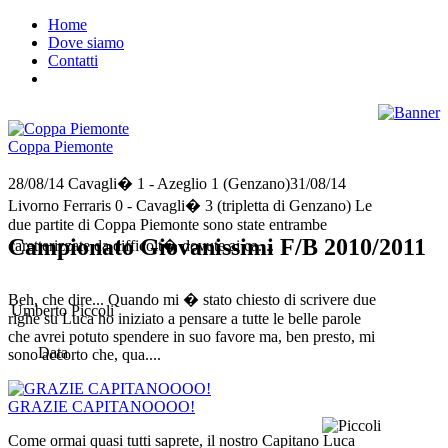
Home
Dove siamo
Contatti
Coppa Piemonte
28/08/14 Cavagli� 1 - Azeglio 1 (Genzano)31/08/14
Livorno Ferraris 0 - Cavagli� 3 (tripletta di Genzano) Le
due partite di Coppa Piemonte sono state entrambe
Campionato Giovanissimi F/B 2010/2011
caretterizzate da difficolt� dovute ai ca....
Beh, che dire... Quando mi � stato chiesto di scrivere due
Umberto Piccoli
righe su Luca ho iniziato a pensare a tutte le belle parole
che avrei potuto spendere in suo favore ma, ben presto, mi
Data
sono accorto che, qua....
GRAZIE CAPITANOOOO!
Come ormai quasi tutti saprete, il nostro Capitano Luca