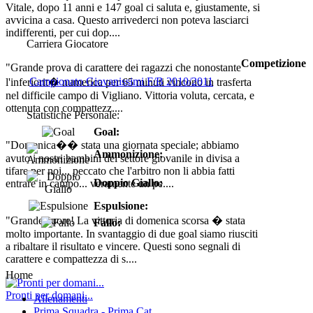
Vitale, dopo 11 anni e 147 goal ci saluta e, giustamente, si
avvicina a casa. Questo arrivederci non poteva lasciarci
indifferenti, per cui dop....
Carriera Giocatore
Competizione
"Grande prova di carattere dei ragazzi che nonostante
Campionato Giovanissimi F/B 2010/2011
l'inferiorit� numerica per 65 minuti vincono in trasferta
nel difficile campo di Vigliano. Vittoria voluta, cercata, e
ottenuta con compattezz....
Statistiche Personale:
Goal:
"Domenica�� stata una giornata speciale; abbiamo
Ammonizione:
avuto i nostri bambini del settore giovanile in divisa a
tifare per noi... peccato che l'arbitro non li abbia fatti
Doppio Giallo:
entrare in campo... veramente un pe....
Espulsione:
"Grande cuore! La vittoria di domenica scorsa � stata
Fallo:
molto importante. In svantaggio di due goal siamo riusciti
a ribaltare il risultato e vincere. Questi sono segnali di
carattere e compattezza di s....
Home
Pronti per domani...
Allenamenti
Prima Squadra - Prima Cat.