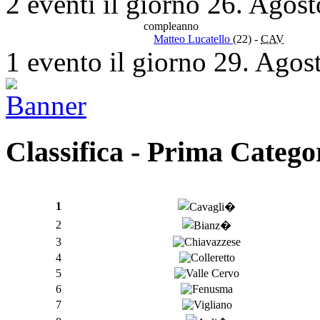
2 eventi il giorno 26. Agos
compleanno
Matteo Lucatello
(22)
-
CAV
1 evento il giorno 29. Agos
Classifica - Prima Catego
1
2
3
4
5
6
7