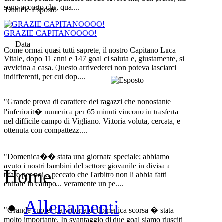
sono accorto che, qua....
Daniele Esposto
GRAZIE CAPITANOOOO!
Data
Come ormai quasi tutti saprete, il nostro Capitano Luca
Vitale, dopo 11 anni e 147 goal ci saluta e, giustamente, si
avvicina a casa. Questo arrivederci non poteva lasciarci
indifferenti, per cui dop....
"Grande prova di carattere dei ragazzi che nonostante
l'inferiorit� numerica per 65 minuti vincono in trasferta
nel difficile campo di Vigliano. Vittoria voluta, cercata, e
ottenuta con compattezz....
"Domenica�� stata una giornata speciale; abbiamo
avuto i nostri bambini del settore giovanile in divisa a
Home
tifare per noi... peccato che l'arbitro non li abbia fatti
entrare in campo... veramente un pe....
Allenamenti
"Grande cuore! La vittoria di domenica scorsa � stata
molto importante. In svantaggio di due goal siamo riusciti