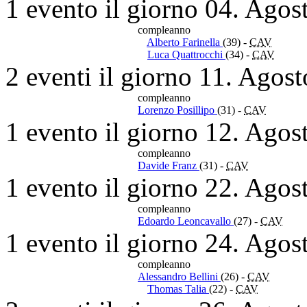
1 evento il giorno 04. Agos
compleanno
Alberto Farinella
(39)
-
CAV
Luca Quattrocchi
(34)
-
CAV
2 eventi il giorno 11. Agos
compleanno
Lorenzo Posillipo
(31)
-
CAV
1 evento il giorno 12. Agos
compleanno
Davide Franz
(31)
-
CAV
1 evento il giorno 22. Agos
compleanno
Edoardo Leoncavallo
(27)
-
CAV
1 evento il giorno 24. Agos
compleanno
Alessandro Bellini
(26)
-
CAV
Thomas Talia
(22)
-
CAV