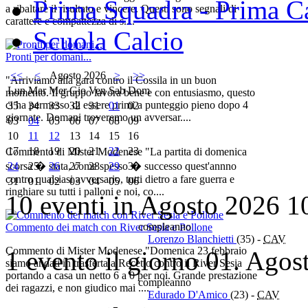
Prima Squadra - Prima Ca
a ribaltare il risultato e vincere. Questi sono segnali di
carattere e compattezza di s....
Scuola Calcio
Pronti per domani...
<<
<
Agosto 2026
>
>>
"Arriviamo alla gara contro il Cossila in un buon
Lun
Mar
Mer
Gio
Ven
Sab
Dom
momento. Il gruppo lavora bene e con entusiasmo, questo
ci ha permesso di essere primi a punteggio pieno dopo 4
35
34
33
32
31
01
02
giornate. Domani troveremo un avversar....
03
04
05
06
07
08
09
10
11
12
13
14
15
16
17
18
19
20
21
22
23
Commento di Mister Modenese "La partita di domenica
24
25
26
27
28
29
30
scorsa � stata, come spesso � successo quest'annno
contro qualsiasi avversario, tutti dietro a fare guerra e
31
01
02
03
04
05
06
ringhiare su tutti i palloni e noi, co....
10 eventi in Agosto 2026
1
compleanno
Commento dei match con River Sesia e Pollone
Lorenzo Blanchietti
(35)
-
CAV
Commento di Mister Modenese "Domenica 23 febbraio
1 evento il giorno 01. Agos
siamo andati in trasferta a Recetto contro il River Sesia
portando a casa un netto 6 a 0 per noi. Grande prestazione
compleanno
dei ragazzi, e non giudico mai ....
Edurado D'Amico
(23)
-
CAV