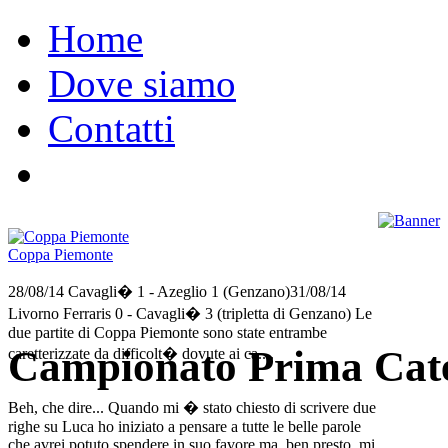
Home
Dove siamo
Contatti
Coppa Piemonte
28/08/14 Cavagli� 1 - Azeglio 1 (Genzano)31/08/14
Livorno Ferraris 0 - Cavagli� 3 (tripletta di Genzano) Le
due partite di Coppa Piemonte sono state entrambe
Campionato Prima Cate
caretterizzate da difficolt� dovute ai ca....
Beh, che dire... Quando mi � stato chiesto di scrivere due
righe su Luca ho iniziato a pensare a tutte le belle parole
che avrei potuto spendere in suo favore ma, ben presto, mi